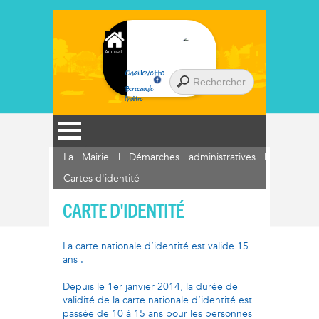
Accueil
Chaillevette
Berceau de
l'huître
La Mairie
|
Démarches administratives
|
Cartes d'identité
CARTE D'IDENTITÉ
La carte nationale d’identité est valide 15
ans .
Depuis le 1er janvier 2014, la durée de
validité de la carte nationale d’identité est
passée de 10 à 15 ans pour les personnes