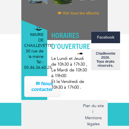
👁 Voir tous les albums
HORAIRES
MAIRIE
Facebook
DE
D'OUVERTURE
CHAILLEVETTE
30 rue de
Chaillevette
la mairie
2026.
Le Lundi et Jeudi
Tél :
Tous droits
de 10h30 à 17h30
,
réservés.
05.46.36.60.25
Le Mardi
de 10h30
à 19h00
Et le Vendredi
de
✉ Nous
10h30 à 17h00
.
contacter
Plan du site
|
Mentions
légales