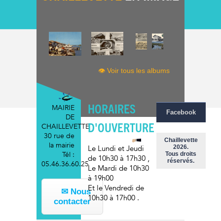
👁 Voir tous les albums
HORAIRES
MAIRIE
Facebook
DE
D'OUVERTURE
CHAILLEVETTE
30 rue de
Chaillevette
la mairie
2026.
Le Lundi et Jeudi
Tél :
Tous droits
de 10h30 à 17h30
,
réservés.
05.46.36.60.25
Le Mardi
de 10h30
à 19h00
Et le Vendredi
de
✉ Nous
10h30 à 17h00
.
contacter