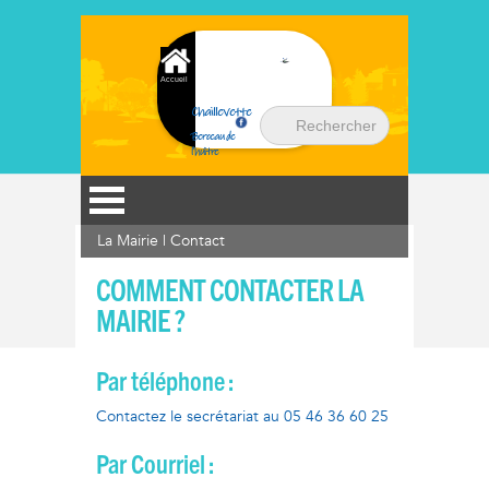
Accueil
Chaillevette
Berceau de
l'huître
La Mairie
|
Contact
COMMENT CONTACTER LA
MAIRIE ?
Par téléphone :
Contactez le secrétariat au 05 46 36 60 25
Par Courriel :