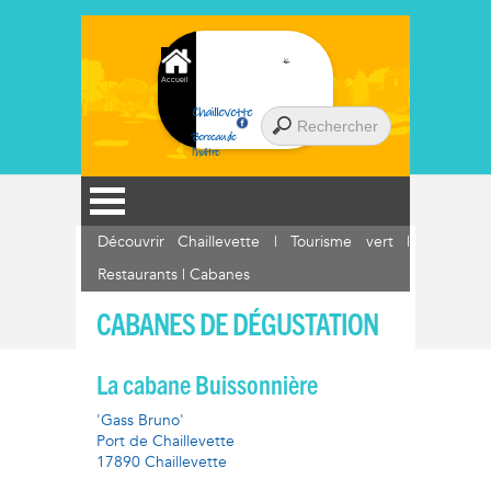
Accueil
Chaillevette
Berceau de
l'huître
Découvrir Chaillevette
|
Tourisme vert
|
Restaurants | Cabanes
CABANES DE DÉGUSTATION
La cabane Buissonnière
'Gass Bruno'
Port de Chaillevette
17890 Chaillevette