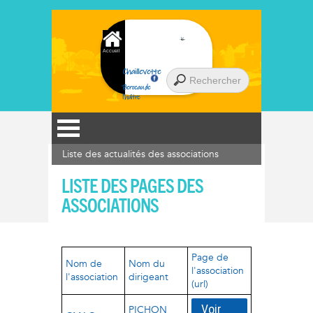
Accueil
Chaillevette
Berceau de
l'huître
Liste des actualités des associations
LISTE DES PAGES DES
ASSOCIATIONS
Page de
Nom de
Nom du
l'association
l'association
dirigeant
(url)
Voir
PICHON