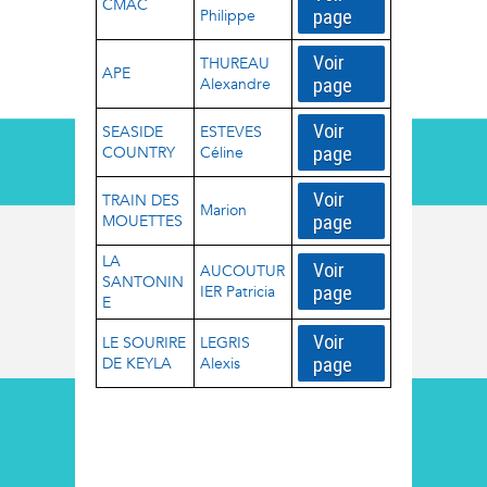
CMAC
Philippe
page
Voir
THUREAU
APE
Alexandre
page
Voir
SEASIDE
ESTEVES
COUNTRY
Céline
page
Voir
TRAIN DES
Marion
MOUETTES
page
LA
Voir
AUCOUTUR
SANTONIN
IER Patricia
page
E
Voir
LE SOURIRE
LEGRIS
DE KEYLA
Alexis
page