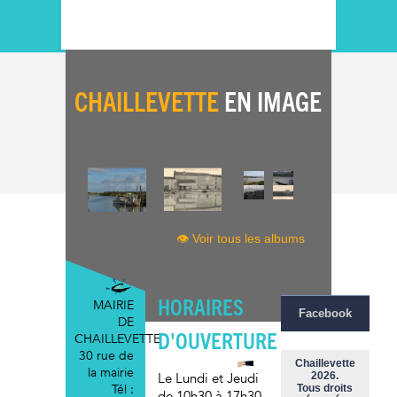
CHAILLEVETTE
EN IMAGE
👁 Voir tous les albums
HORAIRES
MAIRIE
Facebook
DE
D'OUVERTURE
CHAILLEVETTE
30 rue de
Chaillevette
la mairie
2026.
Le Lundi et Jeudi
Tél :
Tous droits
de 10h30 à 17h30
,