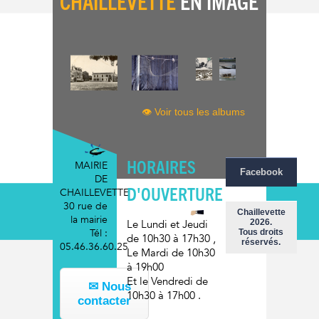
CHAILLEVETTE
EN IMAGE
👁 Voir tous les albums
HORAIRES
MAIRIE
Facebook
DE
D'OUVERTURE
CHAILLEVETTE
30 rue de
Chaillevette
la mairie
2026.
Le Lundi et Jeudi
Tél :
Tous droits
de 10h30 à 17h30
,
réservés.
05.46.36.60.25
Le Mardi
de 10h30
à 19h00
Et le Vendredi
de
✉ Nous
10h30 à 17h00
.
contacter