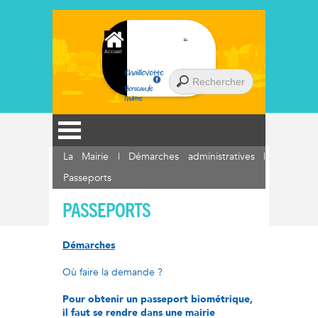
Accueil
Chaillevette
Berceau de
l'huître
La Mairie
|
Démarches administratives
|
Passeports
PASSEPORTS
Démarches
Où faire la demande ?
Pour obtenir un passeport biométrique,
il faut se rendre dans une mairie