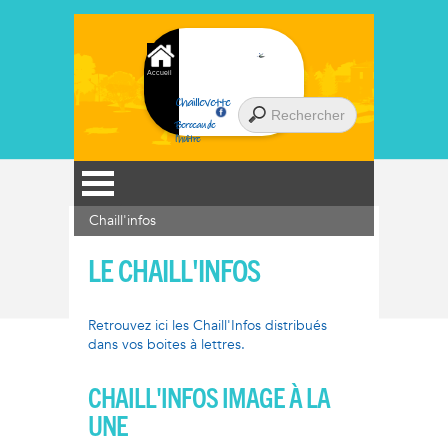
Accueil
Chaillevette
Berceau de
l'huître
Chaill'infos
LE CHAILL'INFOS
Retrouvez ici les Chaill'Infos distribués
dans vos boites à lettres.
CHAILL'INFOS IMAGE À LA
UNE