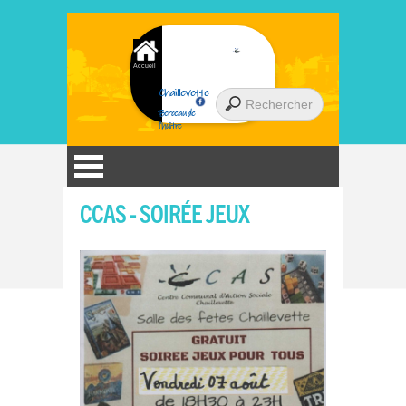
Accueil
Chaillevette
Berceau de
l'huître
CCAS - SOIRÉE JEUX