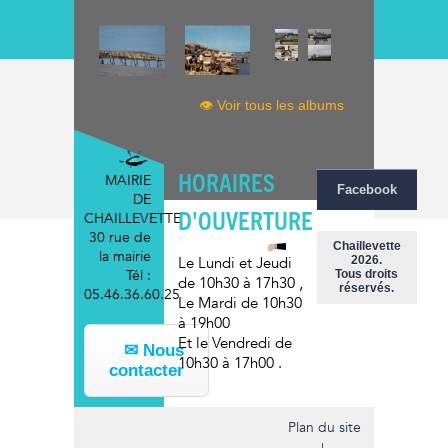
👁 Voir tous les albums
HORAIRES
MAIRIE
Facebook
DE
D'OUVERTURE
CHAILLEVETTE
30 rue de
Chaillevette
la mairie
2026.
Le Lundi et Jeudi
Tél :
Tous droits
de 10h30 à 17h30
,
réservés.
05.46.36.60.25
Le Mardi
de 10h30
à 19h00
Et le Vendredi
de
✉ Nous
10h30 à 17h00
.
contacter
Plan du site