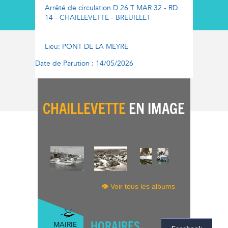
Arrêté de circulation D 26 T MAR 32 - RD
14 - CHAILLEVETTE - BREUILLET
Lieu: PONT DE LA MEYRE
Date de Parution : 14/05/2026
CHAILLEVETTE
EN IMAGE
👁 Voir tous les albums
HORAIRES
MAIRIE