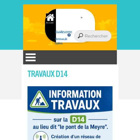
Accueil
Chaillevette
Berceau de
l'huître
TRAVAUX D14