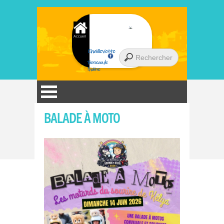
Accueil
Chaillevette
Berceau de
l'huître
BALADE À MOTO