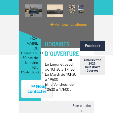
👁 Voir tous les albums
HORAIRES
MAIRIE
Facebook
DE
D'OUVERTURE
CHAILLEVETTE
30 rue de
Chaillevette
la mairie
2026.
Le Lundi et Jeudi
Tél :
Tous droits
de 10h30 à 17h30
,
réservés.
05.46.36.60.25
Le Mardi
de 10h30
à 19h00
Et le Vendredi
de
✉ Nous
10h30 à 17h00
.
contacter
Plan du site
|